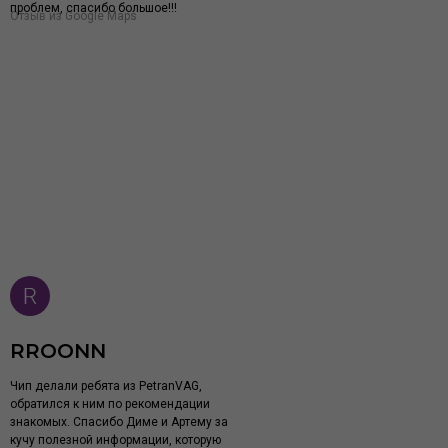
проблем, спасибо большое!!!
Отзыв из Google Maps
RROONN
Чип делали ребята из PetranVAG,
обратился к ним по рекомендации
знакомых. Спасибо Диме и Артему за
кучу полезной информации, которую