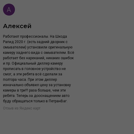
Алексей
Работают профессионалы. На Шкода
Рапид 2020 г. (есть задний дворник с
омывателем) установили оригинальную
камеру заднего вида с омывателем. Всё
работает без нареканий, никаких ошибок
и пр. Официальный диллер камеру
прописать в головное устройство не
смог, а эти ребята всё сделали за
полтора часа. При этом диллер
изначально объявил цену за установку
камеры в три!!! раза больше, чем эти
ребята. Теперь за дооснащением авто
буду обращаться только в ПетранВаг.
Отзыв из Яндекс карт