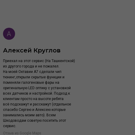
Алексей Круглов
Приехал на этот сервис (На Ташкентской)
из другого города и не пожалел.
На моей Октавии А7 сделали чип
тюнинг,открыли скрытые функции и
поменяли галогеновые фары на
оригинальную LED оптику с установкой
всех датчиков и настройкой. Подход к
клиентам просто на высоте ребята
всё подскажут и расскажут (отдельное
спасибо Сергею и Алексею которые
занимались моим авто). Всем
Шкодоводам советую посетить этот
сервис.
Отзыв из Google Maps