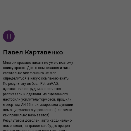
Павел Картавенко
Много и красиво писать не умею поэтому
опишу кратко. Долго сомневался и читал
касательно чип тюнинга не мог
определиться в какую компанию ехать.
По результату выбрал PetranVAG,
адекватные сотрудники все четко
рассказали и сделали. Из сделанного
настроили усилитель тормозов, прошили
мотор под АИ 95 и активировали функции
помощи рулевого управления (не помню
как правильно называется).
Результатом доволен, авто кардинально
поменялся, на трассе как будто прицеп