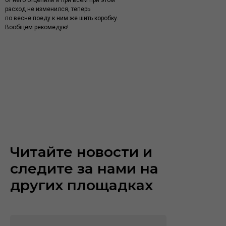
от него отцепили и при всем при этом
расход не изменился, теперь
по весне поеду к ним же шить коробку.
Вообщем рекомедую!
Читайте новости и
следите за нами на
других площадках