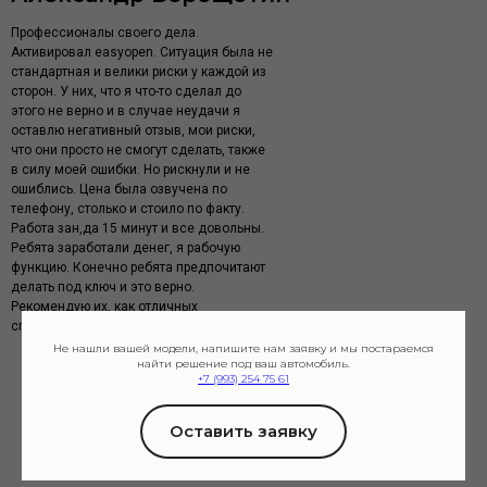
Профессионалы своего дела.
Активировал easyopen. Ситуация была не
стандартная и велики риски у каждой из
сторон. У них, что я что-то сделал до
этого не верно и в случае неудачи я
оставлю негативный отзыв, мои риски,
что они просто не смогут сделать, также
в силу моей ошибки. Но рискнули и не
ошиблись. Цена была озвучена по
телефону, столько и стоило по факту.
Работа зан,да 15 минут и все довольны.
Ребята заработали денег, я рабочую
функцию. Конечно ребята предпочитают
делать под ключ и это верно.
Рекомендую их, как отличных
специалистов, клиентоориентированных.
Не нашли вашей модели, напишите нам заявку и мы постараемся
найти решение под ваш автомобиль.
+7 (993) 254 75 61
Оставить заявку