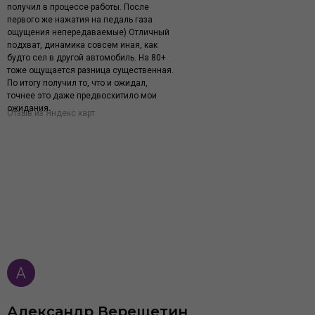
получил в процессе работы. После
первого же нажатия на педаль газа
ощущения непередаваемые) Отличный
подхват, динамика совсем иная, как
будто сел в другой автомобиль. На 80+
тоже ощущается разница существенная.
По итогу получил то, что и ожидал,
точнее это даже предвосхитило мои
ожидания.
Отзыв из Яндекс карт
Александр Верещетин