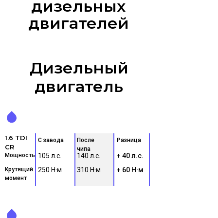
дизельных
двигателей
Дизельный
двигатель
1.6 TDI
С завода
После
Разница
CR
чипа
Мощность
105 л.с.
140 л.с.
+ 40 л.с.
Крутящий
250 Н·м
310 Н·м
+ 60 Н·м
момент