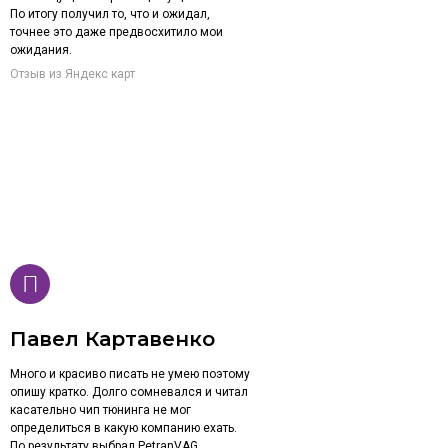
По итогу получил то, что и ожидал,
точнее это даже предвосхитило мои
ожидания.
Отзыв из Яндекс карт
Павел Картавенко
Много и красиво писать не умею поэтому
опишу кратко. Долго сомневался и читал
касательно чип тюнинга не мог
определиться в какую компанию ехать.
По результату выбрал PetranVAG,