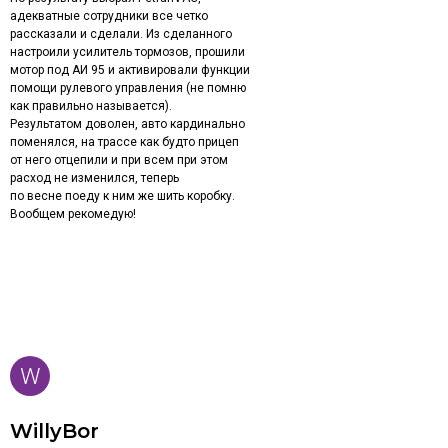
адекватные сотрудники все четко
рассказали и сделали. Из сделанного
настроили усилитель тормозов, прошили
мотор под АИ 95 и активировали функции
помощи рулевого управления (не помню
как правильно называется).
Результатом доволен, авто кардинально
поменялся, на трассе как будто прицеп
от него отцепили и при всем при этом
расход не изменился, теперь
по весне поеду к ним же шить коробку.
Вообщем рекомедую!
WillyBor