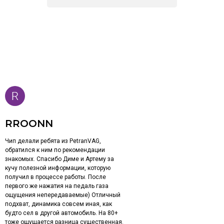
RROONN
Чип делали ребята из PetranVAG,
обратился к ним по рекомендации
знакомых. Спасибо Диме и Артему за
кучу полезной информации, которую
получил в процессе работы. После
первого же нажатия на педаль газа
ощущения непередаваемые) Отличный
подхват, динамика совсем иная, как
будто сел в другой автомобиль. На 80+
тоже ощущается разница существенная.