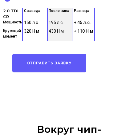
2.0 TDI
С завода
После чипа
Разница
CR
Мощность
150 л.с.
195 л.с.
+ 45 л.с.
Крутящий
320 Н·м
430 Н·м
+ 110 Н·м
момент
ОТПРАВИТЬ ЗАЯВКУ
Вокруг чип-