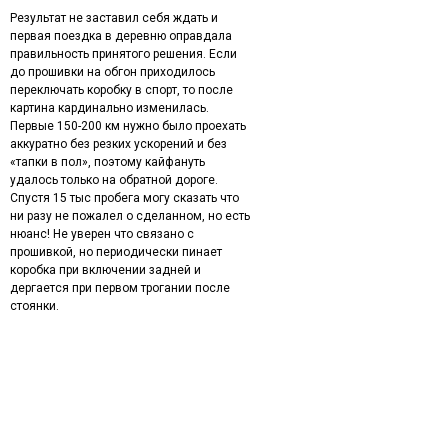
Результат не заставил себя ждать и
первая поездка в деревню оправдала
правильность принятого решения. Если
до прошивки на обгон приходилось
переключать коробку в спорт, то после
картина кардинально изменилась.
Первые 150-200 км нужно было проехать
аккуратно без резких ускорений и без
«тапки в пол», поэтому кайфануть
удалось только на обратной дороге.
Спустя 15 тыс пробега могу сказать что
ни разу не пожалел о сделанном, но есть
нюанс! Не уверен что связано с
прошивкой, но периодически пинает
коробка при включении задней и
дергается при первом трогании после
стоянки.