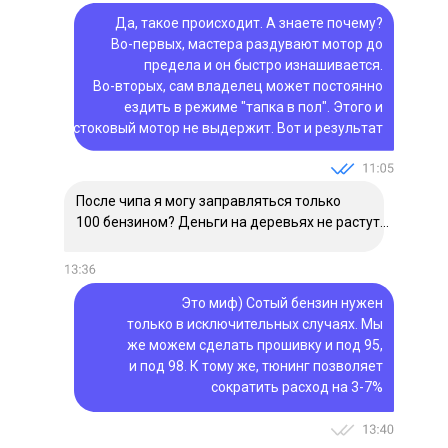
Да, такое происходит. А знаете почему?
Во-первых, мастера раздувают мотор до
предела и он быстро изнашивается.
Во-вторых, сам владелец может постоянно
ездить в режиме "тапка в пол". Этого и
стоковый мотор не выдержит. Вот и результат
После чипа я могу заправляться только
100 бензином? Деньги на деревьях не растут...
Это миф) Сотый бензин нужен
только в исключительных случаях. Мы
же можем сделать прошивку и под 95,
и под 98. К тому же, тюнинг позволяет
сократить расход на 3-7%