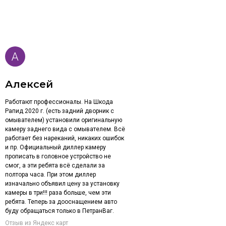
Алексей
Работают профессионалы. На Шкода
Рапид 2020 г. (есть задний дворник с
омывателем) установили оригинальную
камеру заднего вида с омывателем. Всё
работает без нареканий, никаких ошибок
и пр. Официальный диллер камеру
прописать в головное устройство не
смог, а эти ребята всё сделали за
полтора часа. При этом диллер
изначально объявил цену за установку
камеры в три!!! раза больше, чем эти
ребята. Теперь за дооснащением авто
буду обращаться только в ПетранВаг.
Отзыв из Яндекс карт