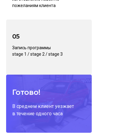
пожеланиям клиента
06
05
Выездной тест-драйв и
Запись программы
консультирование по
stage 1 / stage 2 / stage 3
эксплуатации
модифицированной машины
Готово!
В среднем клиент уезжает
в течение одного часа