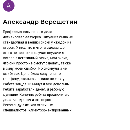
Александр Верещетин
Профессионалы своего дела.
Активировал easyopen. Ситуация была не
стандартная и велики риски у каждой из
сторон. У них, что я что-то сделал до
этого не верно и в случае неудачи я
оставлю негативный отзыв, мои риски,
что они просто не смогут сделать, также
в силу моей ошибки. Но рискнули и не
ошиблись. Цена была озвучена по
телефону, столько и стоило по факту.
Работа зан,да 15 минут и все довольны.
Ребята заработали денег, я рабочую
функцию. Конечно ребята предпочитают
делать под ключ и это верно.
Рекомендую их, как отличных
специалистов, клиентоориентированных.