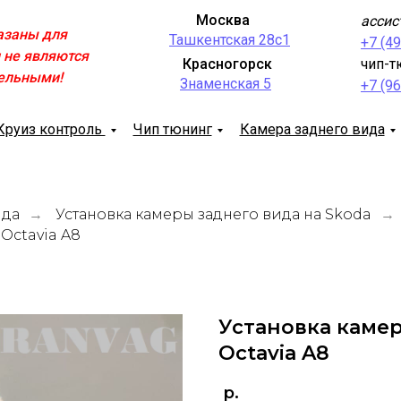
Москва
ассис
азаны для
Ташкентская 28с1
+7 (4
 не являются
Красногорск
чип-т
ельными!
Знаменская 5
+7 (9
Круиз контроль
Чип тюнинг
Камера заднего вида
ида
Установка камеры заднего вида на Skoda
→
→
Octavia A8
Установка камер
Octavia A8
р.