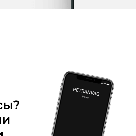
сы?
ми
и