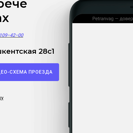
рече
ах
)109−42−00
кентская 28с1
ЕО-СХЕМА ПРОЕЗДА
ку