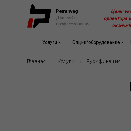
Petranvag
Цены ук
Доверяйте
ориентира и
профессионалам
окончат
Услуги
Опции/оборудование
Главная
Услуги
Русификация
→
→
→