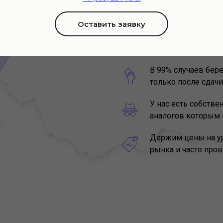
Оставить заявку
Мы не заливаем в
одинаковые прош
В 99% случаев бер
только после сдачи
У нас есть собстве
аналогов которым 
Держим цены на у
рынка и часто про