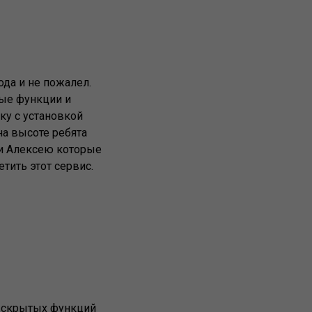
ода и не пожалел.
тые функции и
ку с установкой
на высоте ребята
 и Алексею которые
тить этот сервис.
ю скрытых функций