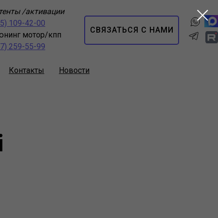
тенты /активации
95) 109-42-00
СВЯЗАТЬСЯ С НАМИ
юнинг мотор/кпп
67) 259-55-99
Контакты
Новости
i