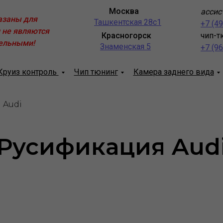
Москва
ассис
азаны для
Ташкентская 28с1
+7 (4
 не являются
Красногорск
чип-т
ельными!
Знаменская 5
+7 (9
Круиз контроль
Чип тюнинг
Камера заднего вида
Audi
Русификация Aud