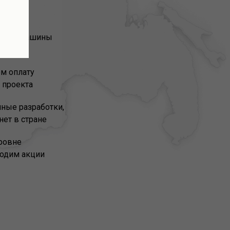
о все машины
ивки
ем оплату
 проекта
нные разработки,
нет в стране
ровне
водим акции