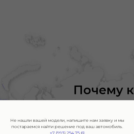
Почему к
приезжа
со всей 
Не нашли вашей модели, напишите нам заявку и мы
постараемся найти решение под ваш автомобиль.
части РФ
+7 (993) 254 75 61