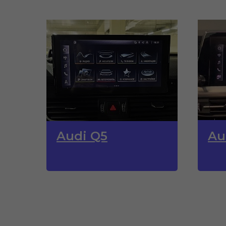
Audi Q5
Au