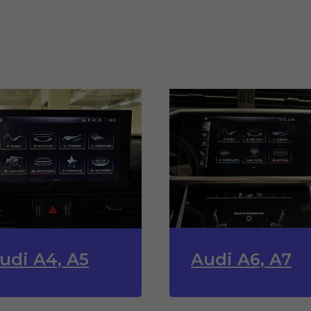
udi A4, A5
Audi A6, A7