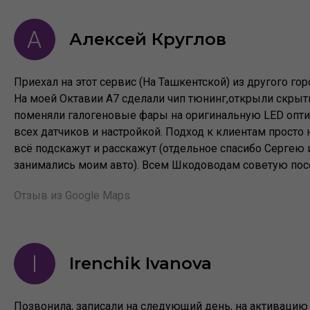
Алексей Круглов
Приехал на этот сервис (На Ташкентской) из другого гор
На моей Октавии А7 сделали чип тюнинг,открыли скры
поменяли галогеновые фары на оригинальную LED опти
всех датчиков и настройкой. Подход к клиентам просто 
всё подскажут и расскажут (отдельное спасибо Сергею
занимались моим авто). Всем Шкодоводам советую посе
Отзыв из Google Maps
Irenchik Ivanova
Позвонила, записали на следующий день, на активаци