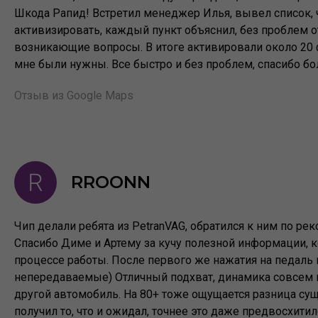
Шкода Рапид! Встретил менеджер Илья, вывел список,
активизировать, каждый пункт объяснил, без проблем о
возникающие вопросы. В итоге активировали около 20
мне были нужны. Все быстро и без проблем, спасибо бо
Отзыв из Google Maps
RROONN
Чип делали ребята из PetranVAG, обратился к ним по р
Спасибо Диме и Артему за кучу полезной информации, 
процессе работы. После первого же нажатия на педаль
непередаваемые) Отличный подхват, динамика совсем ин
другой автомобиль. На 80+ тоже ощущается разница сущ
получил то, что и ожидал, точнее это даже предвосхити