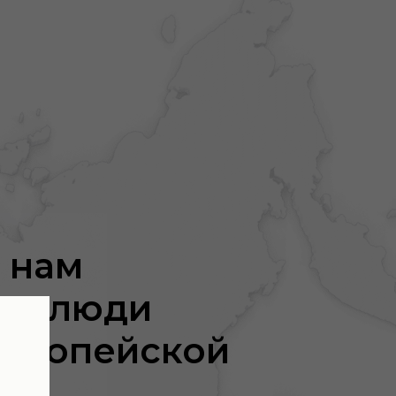
 нам
ют люди
европейской