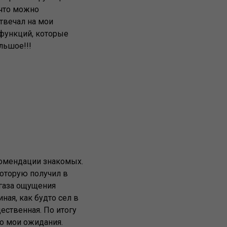
 что можно
твечал на мои
 функций, которые
льшое!!!
екомендации знакомых.
которую получил в
 газа ощущения
ая, как будто сел в
ественная. По итогу
ло мои ожидания.