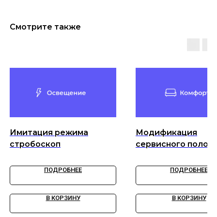
Смотрите также
Имитация режима
Модификация
стробоскоп
сервисного полож
переднего
стеклоочистителя
ПОДРОБНЕЕ
ПОДРОБНЕЕ
В КОРЗИНУ
В КОРЗИНУ