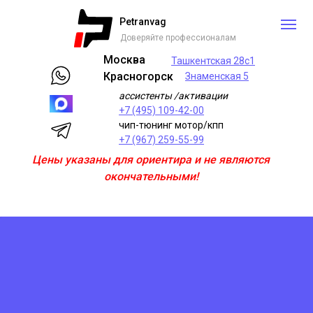
Petranvag
Доверяйте профессионалам
Москва
Ташкентская 28с1
Красногорск
Знаменская 5
ассистенты /активации
+7 (495) 109-42-00
чип-тюнинг мотор/кпп
+7 (967) 259-55-99
Цены указаны для ориентира и не являются
окончательными!