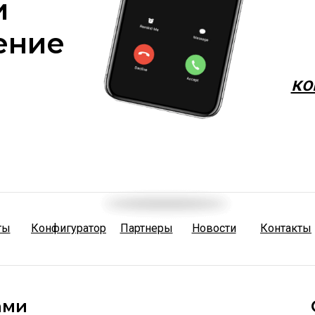
и
ение
ко
ты
Конфигуратор
Партнеры
Новости
Контакты
ами