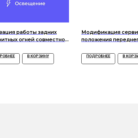
вация работы задних
Модификация серви
ритных огней совместно
положения передне
евным ходовым огнем.
стеклоочистителя
РОБНЕЕ
В КОРЗИНУ
ПОДРОБНЕЕ
В КОРЗ