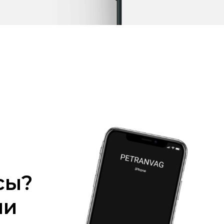
сы?
ми