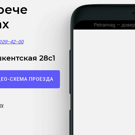
рече
ах
)109−42−00
кентская 28с1
ЕО-СХЕМА ПРОЕЗДА
ку