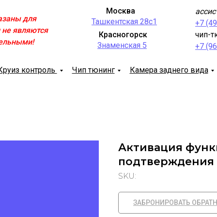
Москва
ассис
азаны для
Ташкентская 28с1
+7 (4
 не являются
Красногорск
чип-т
ельными!
Знаменская 5
+7 (9
Круиз контроль
Чип тюнинг
Камера заднего вида
Активация функ
подтверждения 
SKU:
ЗАБРОНИРОВАТЬ ОБРАТ