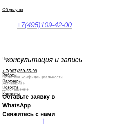
Об услугах
+7(495)109-42-00
консультация и запись
Чип-тюнинг
+ 7(967)259-55-99
Работы
Политика конфиденциальности
Партнеры
Активации и
Новости
дооснащение
Контакты
Оставьте заявку в
WhatsApp
Свяжитесь с нами
ЗАПОЛНИТЬ АНКЕТУ