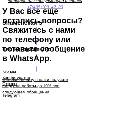
телефон для консультации и записи
+7(495)109−42−00
У Вас все еще
остались вопросы?
Знаменская 5
Свяжитесь с нами
ВИДЕО-СХЕМА ПРОЕЗДА
по телефону или
оставьте сообщение
Ташкентская 28с1
в WhatsApp.
ВИДЕО-СХЕМА ПРОЕЗДА
Кто мы
Конфигуратор
Оставьте оценку о нас и получите
Отзывы
скидку на работы до 10% при
следующем обращении
Telegram