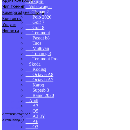
Круиз контроль
функций
Чип тюнинг
Volkswagen
Tiguan 2
Камера заднего вида
Polo 2020
Контакты
Golf 7
Услуги
Golf 8
Новости
Teramont
Passat b8
Taos
Multivan
Touareg 3
Teramont Pro
Skoda
Kodiaq
Octavia A8
Octavia A7
Karoq
Superb 3
Rapid 2020
Audi
Ташкентская 28с1
A3
Знаменская 5
Q5
ассистенты /
А3 8Y
активации
A6
+7 (495) 109-42-00
Q3