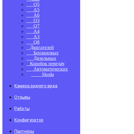
Q5
A5
A6
Q3
Q7
A4
A3
Q8
Двигателей
Бензиновых
Дизельных
Коробок передач
Автоматических
Skoda
Камера заднего вида
Отзывы
Работы
Конфигуратор
Партнёры