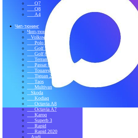
Q7
Q8
A4
Чип-тюнинг
Чип-тюнинг
Volkswagen
Polo 2020
Golf 7
Golf 8
Terramont
Passat b8
Touareg 3
Tiguan 2
Taos
Multivan
Skoda
Kodiaq
Octavia A8
Octavia A7
Karoq
Superb 3
Rapid
Rapid 2020
Audi