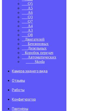
Q5
A5
A6
Q3
Q7
A4
A3
Q8
Двигателей
Бензиновых
Дизельных
Коробок передач
Автоматических
Skoda
Камера заднего вида
Отзывы
Работы
Конфигуратор
Партнёры