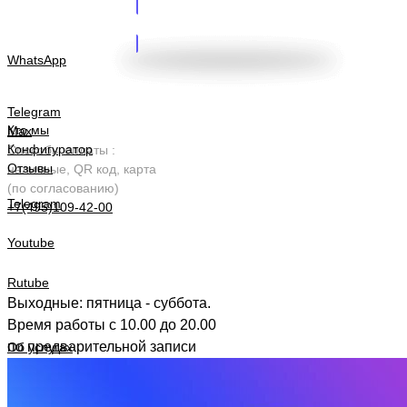
ЗАПОЛНИТЬ АНКЕТУ
WhatsApp
Telegram
Кто мы
Max
Конфигуратор
Способы оплаты :
Отзывы
наличные, QR код, карта
(по согласованию)
Telegram
+7(495)109-42-00
Youtube
Rutube
Выходные: пятница - суббота.
Время работы с 10.00 до 20.00
по предварительной записи
Об услугах
+7(495)109-42-00