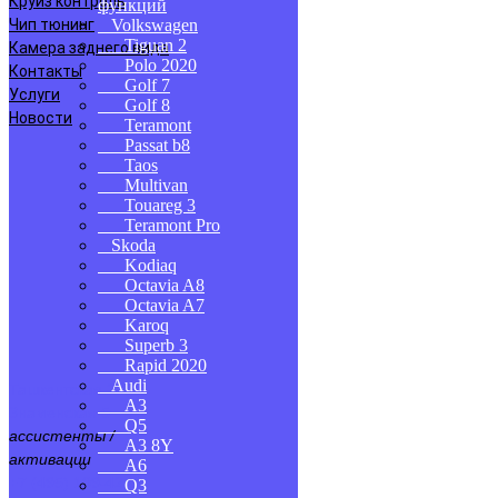
Круиз контроль
функций
Чип тюнинг
Volkswagen
Tiguan 2
Камера заднего вида
Polo 2020
Контакты
Golf 7
Услуги
Golf 8
Новости
Teramont
Passat b8
Taos
Multivan
Touareg 3
Teramont Pro
Skoda
Kodiaq
Octavia A8
Octavia A7
Karoq
Superb 3
Rapid 2020
Audi
Ташкентская 28с1
A3
Знаменская 5
Q5
ассистенты /
А3 8Y
активации
A6
+7 (495) 109-42-00
Q3