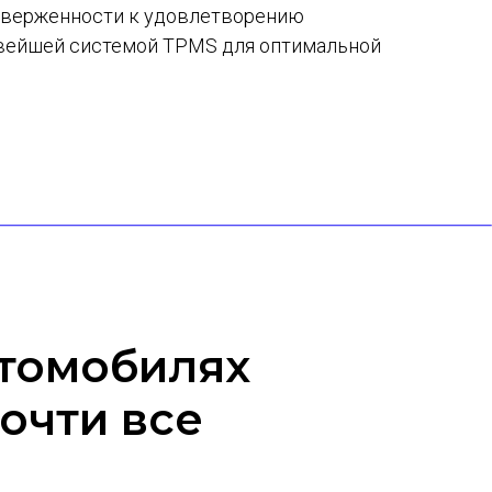
риверженности к удовлетворению
новейшей системой TPMS для оптимальной
втомобилях
почти все