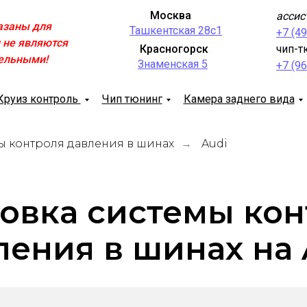
Москва
ассис
азаны для
Ташкентская 28с1
+7 (4
 не являются
Красногорск
чип-т
ельными!
Знаменская 5
+7 (9
Круиз контроль
Чип тюнинг
Камера заднего вида
ы контроля давления в шинах
Audi
→
овка системы ко
ления в шинах на 