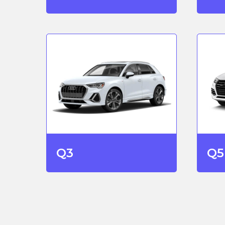
Q3
Q5