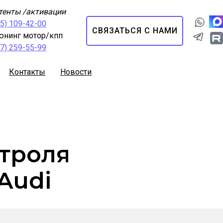
тенты /активации
95) 109-42-00
СВЯЗАТЬСЯ С НАМИ
юнинг мотор/кпп
67) 259-55-99
Контакты
Новости
нтроля
Audi