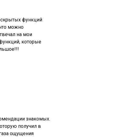
ю скрытых функций
 что можно
твечал на мои
 функций, которые
льшое!!!
екомендации знакомых.
которую получил в
 газа ощущения