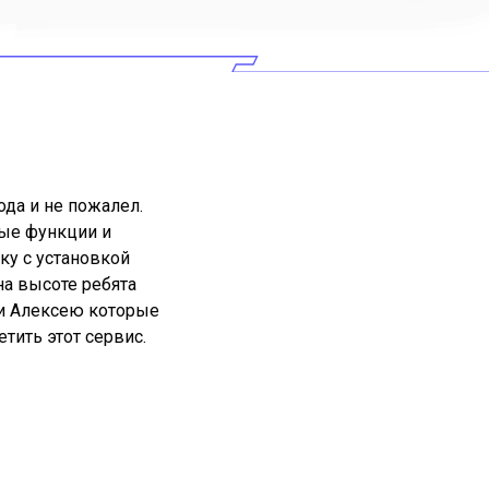
ода и не пожалел.
тые функции и
ку с установкой
на высоте ребята
 и Алексею которые
тить этот сервис.