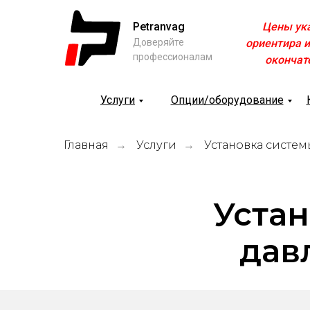
Petranvag
Цены ук
Доверяйте
ориентира и
профессионалам
окончат
Услуги
Опции/оборудование
Главная
Услуги
Установка систем
→
→
Устан
дав