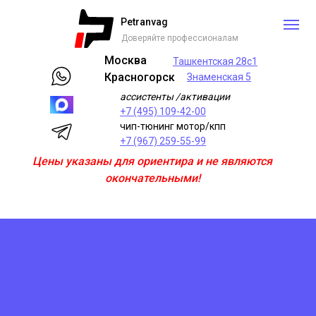
Petranvag
Доверяйте профессионалам
Москва
Ташкентская 28с1
Красногорск
Знаменская 5
ассистенты /активации
+7 (495) 109-42-00
чип-тюнинг мотор/кпп
+7 (967) 259-55-99
Цены указаны для ориентира и не являются
окончательными!