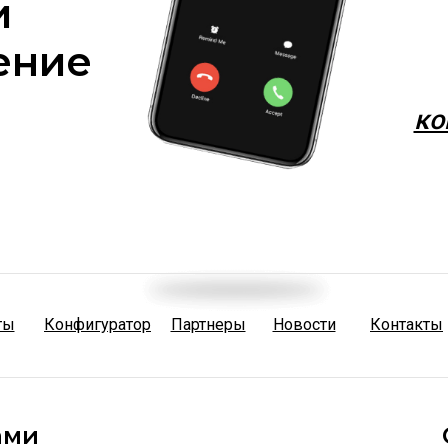
и
ение
ко
ты
Конфигуратор
Партнеры
Новости
Контакты
ами