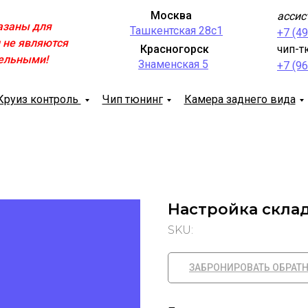
Москва
ассис
азаны для
Ташкентская 28с1
+7 (4
 не являются
Красногорск
чип-т
ельными!
Знаменская 5
+7 (9
Круиз контроль
Чип тюнинг
Камера заднего вида
Настройка скла
SKU:
ЗАБРОНИРОВАТЬ ОБРАТ