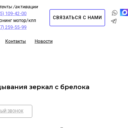
тенты /активации
95) 109-42-00
СВЯЗАТЬСЯ С НАМИ
юнинг мотор/кпп
67) 259-55-99
Контакты
Новости
дывания зеркал с брелока
НЫЙ ЗВОНОК