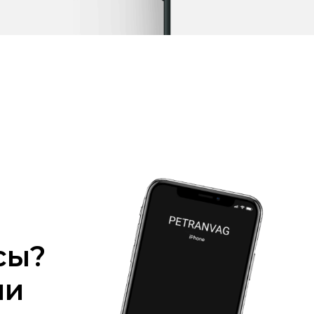
сы?
ми