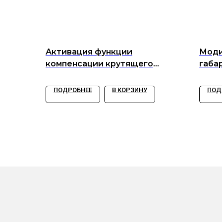
Активация функции
Моди
компенсации крутящего
габа
момента (TSC)
пово
ПОДРОБНЕЕ
В КОРЗИНУ
ПОД