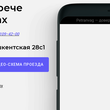
рече
ах
)109−42−00
кентская 28с1
ЕО-СХЕМА ПРОЕЗДА
ку