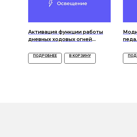
Активация функции работы
Моди
дневных ходовых огней
педал
только в положении Auto
ПОДРОБНЕЕ
В КОРЗИНУ
ПОД