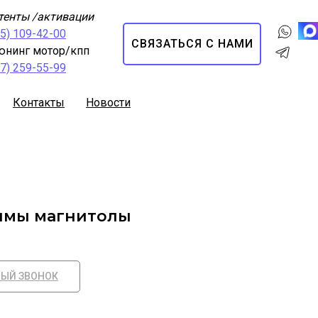
тенты /активации
95) 109-42-00
СВЯЗАТЬСЯ С НАМИ
юнинг мотор/кпп
67) 259-55-99
Контакты
Новости
имы магнитолы
НЫЙ ЗВОНОК