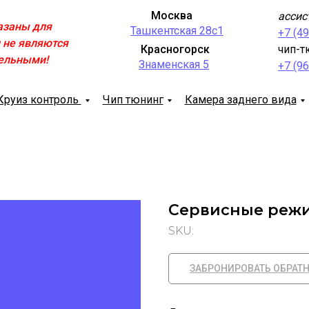
Москва
ассис
азаны для
Ташкентская 28с1
+7 (4
 не являются
Красногорск
чип-т
ельными!
Знаменская 5
+7 (9
Круиз контроль
Чип тюнинг
Камера заднего вида
Сервисные реж
SKU:
ЗАБРОНИРОВАТЬ ОБРАТ