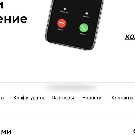
и
ение
ко
ты
Конфигуратор
Партнеры
Новости
Контакты
ами