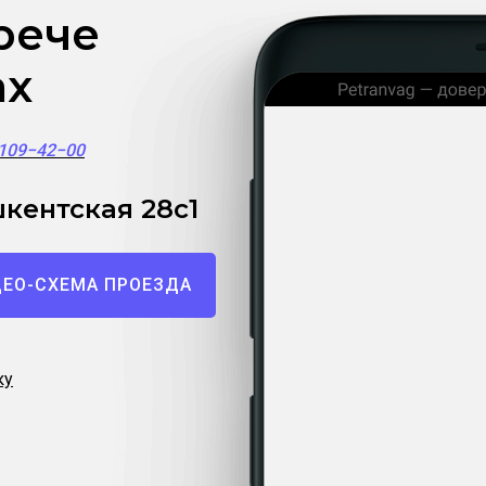
рече
ах
)109−42−00
кентская 28с1
ЕО-СХЕМА ПРОЕЗДА
ку