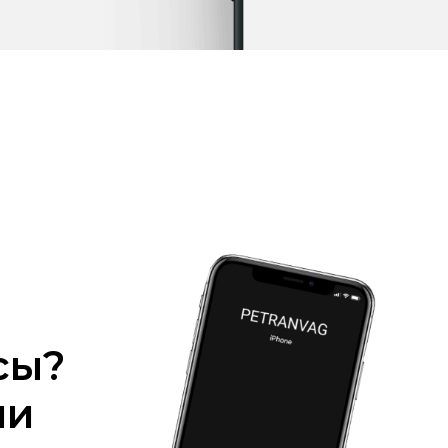
сы?
ми