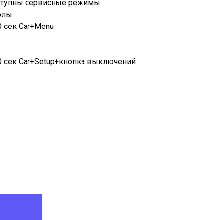
ступны сервисные режимы.
олы:
 сек Car+Menu
 сек Car+Setup+кнопка выключений