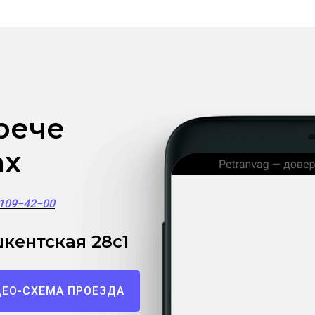
рече
ах
)109−42−00
кентская 28с1
ЕО-СХЕМА ПРОЕЗДА