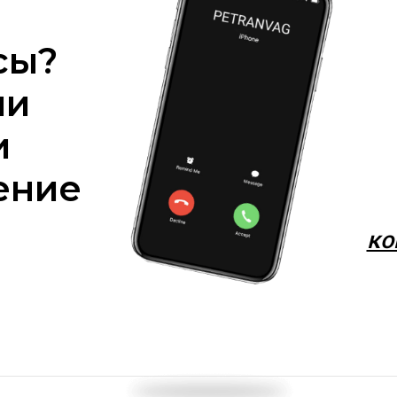
сы?
ми
и
ение
ко