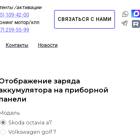
тенты /активации
95) 109-42-00
СВЯЗАТЬСЯ С НАМИ
юнинг мотор/кпп
67) 259-55-99
Контакты
Новости
Отображение заряда
аккумулятора на приборной
панели
Модель
Skoda octavia a7
Volkswagen golf 7