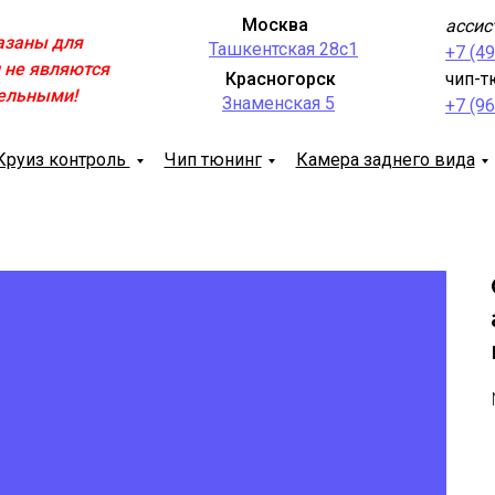
Москва
ассис
азаны для
Ташкентская 28с1
+7 (4
 не являются
Красногорск
чип-т
ельными!
Знаменская 5
+7 (9
Круиз контроль
Чип тюнинг
Камера заднего вида