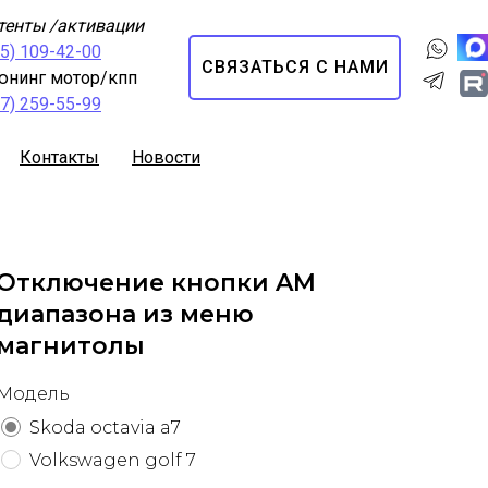
тенты /активации
95) 109-42-00
СВЯЗАТЬСЯ С НАМИ
юнинг мотор/кпп
67) 259-55-99
Контакты
Новости
Отключение кнопки AM
диапазона из меню
магнитолы
Модель
Skoda octavia a7
Volkswagen golf 7