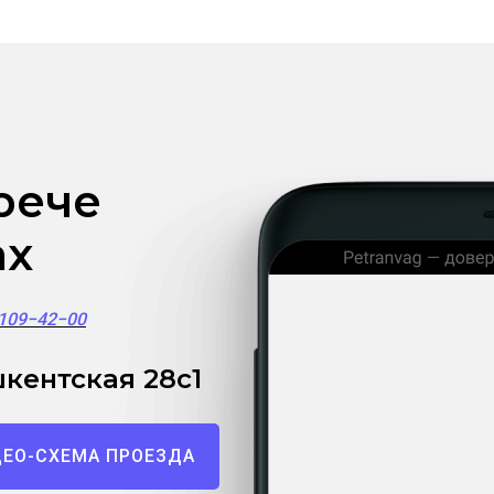
рече
ах
)109−42−00
кентская 28с1
ЕО-СХЕМА ПРОЕЗДА