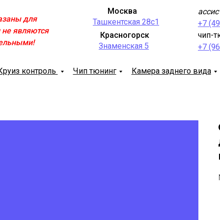
Москва
ассис
азаны для
Ташкентская 28с1
+7 (4
 не являются
Красногорск
чип-т
ельными!
Знаменская 5
+7 (9
Круиз контроль
Чип тюнинг
Камера заднего вида