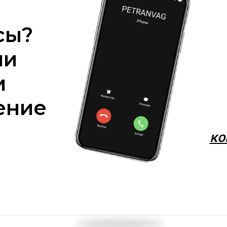
сы?
ми
и
ение
ко