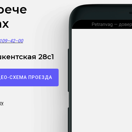
рече
ах
)109−42−00
кентская 28с1
ЕО-СХЕМА ПРОЕЗДА
ку