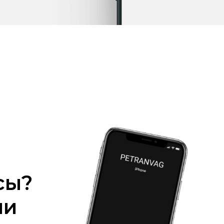
сы?
ми