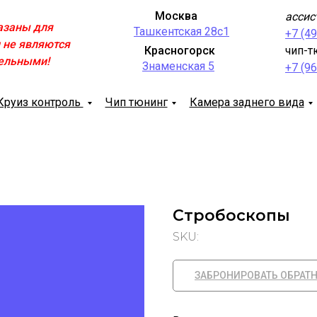
Москва
ассис
азаны для
Ташкентская 28с1
+7 (4
 не являются
Красногорск
чип-т
ельными!
Знаменская 5
+7 (9
Круиз контроль
Чип тюнинг
Камера заднего вида
Стробоскопы
SKU:
ЗАБРОНИРОВАТЬ ОБРАТ