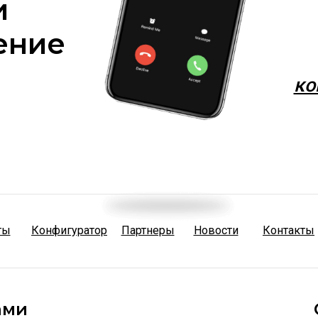
и
ение
ко
ты
Конфигуратор
Партнеры
Новости
Контакты
ами