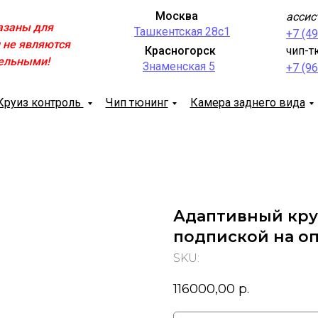
Москва
ассис
азаны для
Ташкентская 28с1
+7 (4
 не являются
Красногорск
чип-т
ельными!
Знаменская 5
+7 (9
Круиз контроль
Чип тюнинг
Камера заднего вида
Адаптивный круи
подпиской на о
SKU:
116000,00
р.