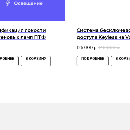
фикация яркости
Система бесключев
геновых ламп ПТФ
доступа Keyless на 
Touareg
126 000
р.
140 000
р.
РОБНЕЕ
В КОРЗИНУ
ПОДРОБНЕЕ
В КОРЗ