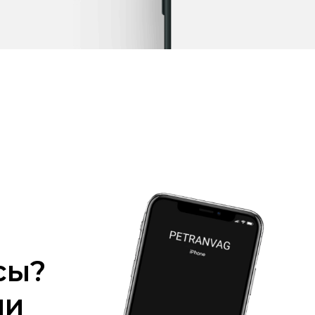
сы?
ми