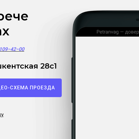
рече
ах
)109−42−00
кентская 28с1
ЕО-СХЕМА ПРОЕЗДА
ку