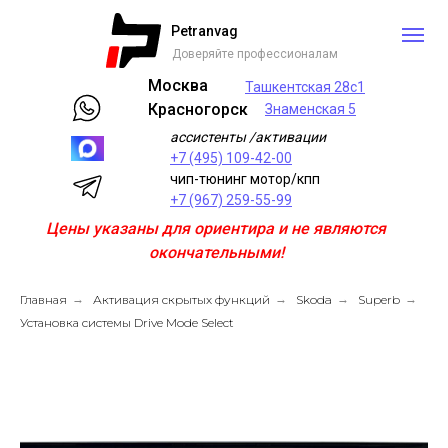
Petranvag
Доверяйте профессионалам
Москва
Ташкентская 28с1
Красногорск
Знаменская 5
ассистенты /активации
+7 (495) 109-42-00
чип-тюнинг мотор/кпп
+7 (967) 259-55-99
Цены указаны для ориентира и не являются
окончательными!
Главная
→
Активация скрытых функций
→
Skoda
→
Superb
→
Установка системы Drive Mode Select