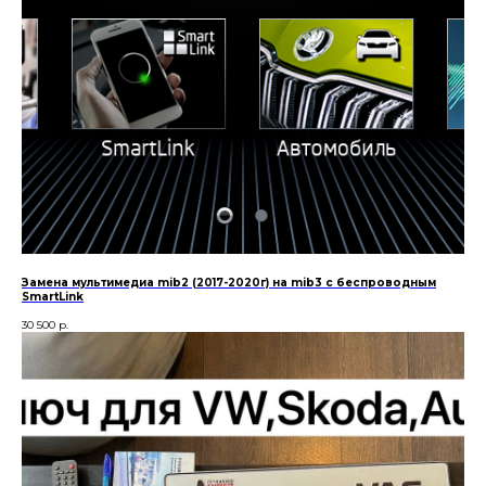
Замена мультимедиа mib2 (2017-2020г) на mib3 с беспроводным
SmartLink
30 500
р.