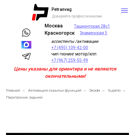
Petranvag
Доверяйте профессионалам
Москва
Ташкентская 28с1
Красногорск
Знаменская 5
ассистенты /активации
+7 (495) 109-42-00
чип-тюнинг мотор/кпп
+7 (967) 259-55-99
Цены указаны для ориентира и не являются
окончательными!
Главная
→
Активация скрытых функций
→
Skoda
→
Superb
→
Парктроник задний