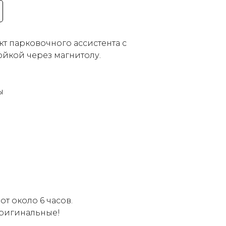
 парковочного ассистента с
йкой через магнитолу.
ы
т около 6 часов.
оригинальные!