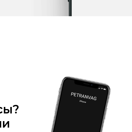
сы?
ми