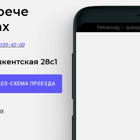
рече
ах
)109−42−00
кентская 28с1
ЕО-СХЕМА ПРОЕЗДА
ку