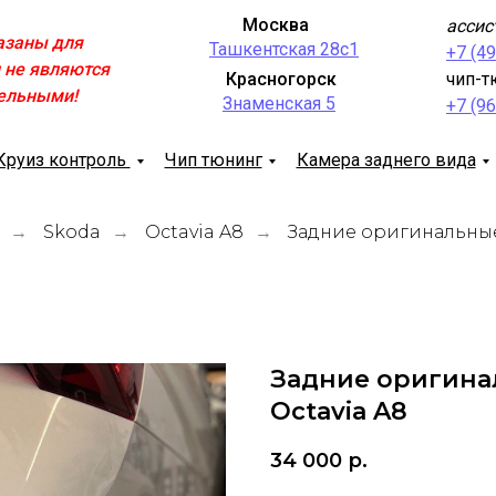
Москва
ассис
азаны для
Ташкентская 28с1
+7 (4
 не являются
Красногорск
чип-т
ельными!
Знаменская 5
+7 (9
Круиз контроль
Чип тюнинг
Камера заднего вида
Skoda
Octavia A8
Задние оригинальные
→
→
→
Задние оригина
Octavia A8
34 000
р.