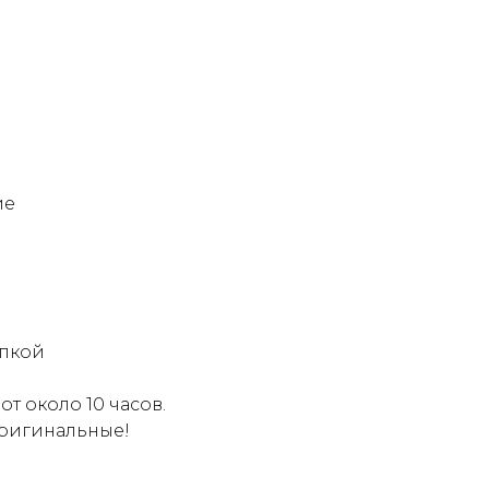
ие
опкой
т около 10 часов.
оригинальные!