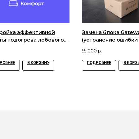
ройка эффективной
Замена блока Gatew
ты подогрева лобового
(устранение ошибки 
ла
панели приборов)
55 000
р.
РОБНЕЕ
В КОРЗИНУ
ПОДРОБНЕЕ
В КОРЗ