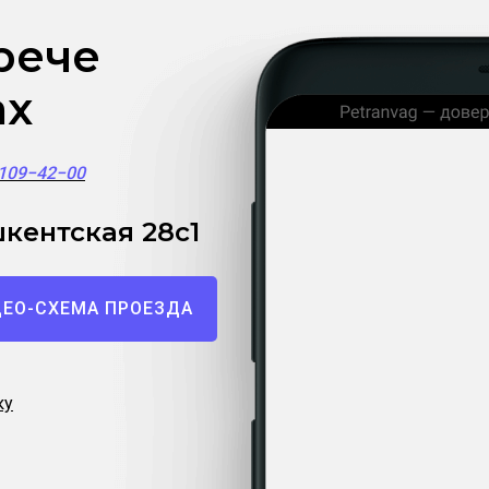
рече
ах
)109−42−00
кентская 28с1
ЕО-СХЕМА ПРОЕЗДА
ку