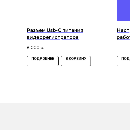
Разъем Usb-C питания
Наст
видеорегистратора
рабо
стек
8 000
р.
ПОДРОБНЕЕ
В КОРЗИНУ
ПОД