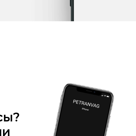
сы?
ми