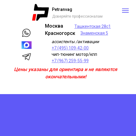
Petranvag
Доверяйте профессионалам
Москва
Ташкентская 28с1
Красногорск
Знаменская 5
ассистенты /активации
+7 (495) 109-42-00
чип-тюнинг мотор/кпп
+7 (967) 259-55-99
Цены указаны для ориентира и не являются
окончательными!