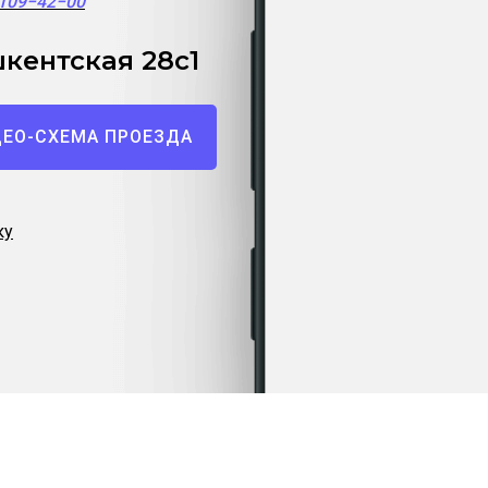
)109−42−00
кентская 28с1
ЕО-СХЕМА ПРОЕЗДА
ку