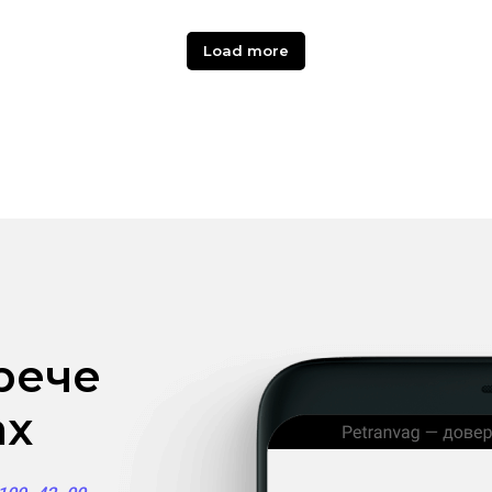
Load more
рече
ах