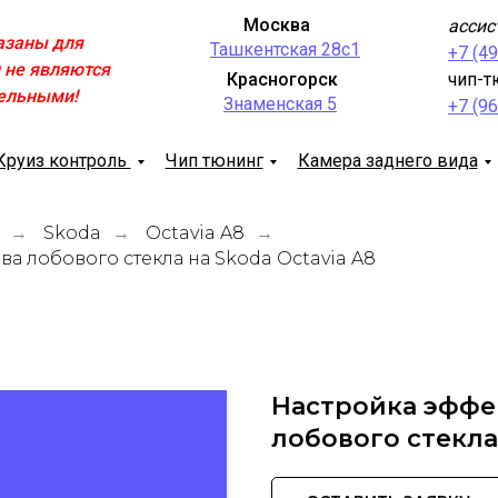
Москва
ассис
азаны для
Ташкентская 28с1
+7 (4
 не являются
Красногорск
чип-т
ельными!
Знаменская 5
+7 (9
Круиз контроль
Чип тюнинг
Камера заднего вида
Skoda
Octavia A8
→
→
→
а лобового стекла на Skoda Octavia A8
Настройка эффе
лобового стекла