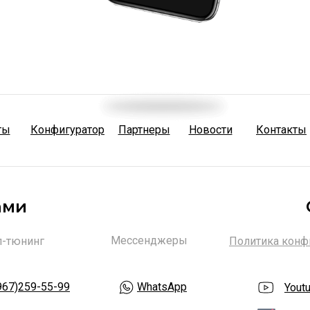
ты
Конфигуратор
Партнеры
Новости
Контакты
ами
Мессенджеры
п-тюнинг
Политика конф
967)259-55-99
WhatsApp
Yout