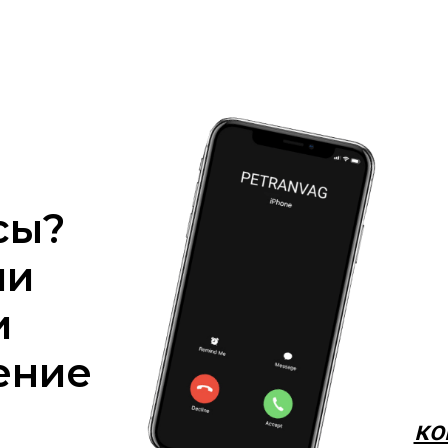
сы?
ми
и
ение
ко