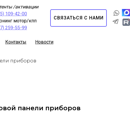
тенты /активации
95) 109-42-00
СВЯЗАТЬСЯ С НАМИ
юнинг мотор/кпп
67) 259-55-99
Контакты
Новости
нели приборов
овой панели приборов