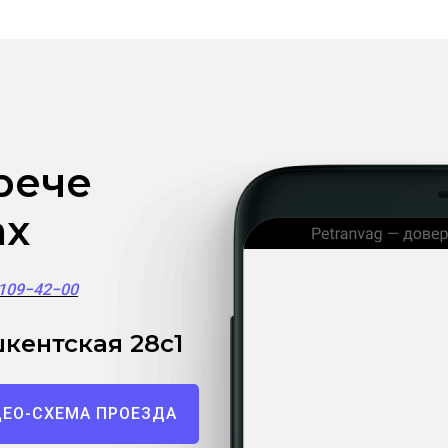
рече
ах
)109−42−00
кентская 28с1
ЕО-СХЕМА ПРОЕЗДА