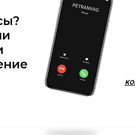
сы?
ми
и
ение
ко