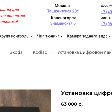
Москва
ассис
азаны для
Ташкентская 28с1
+7 (4
 не являются
Красногорск
чип-т
ельными!
Знаменская 5
+7 (9
Круиз контроль
Чип тюнинг
Камера заднего вида
Skoda
Kodiaq
Установка цифровой па
→
→
→
Установка цифр
63 000
р.