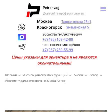
Petranvag
Доверяйте профессионалам
Москва
Ташкентская 28с1
Красногорск
Знаменская 5
ассистенты /активации
+7 (495) 109-42-00
чип-тюнинг мотор/кпп
+7 (967) 259-55-99
Цены указаны для ориентира и не являются
окончательными!
Главная
→
Активация скрытых функций
→
Skoda
→
Karoq
→
Ассистент дальнего света на Skoda Karoq