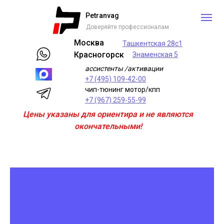
Petranvag
Доверяйте профессионалам
Москва
Ташкентская 28с1
Красногорск
Знаменская 5
ассистенты /активации
+7 (495) 109-42-00
чип-тюнинг мотор/кпп
+7 (967) 259-55-99
Цены указаны для ориентира и не являются
окончательными!