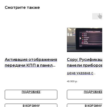
Смотрите также
Активация отображения
Copy: Русификаци
передачи КПП в панели
панели приборов и
приборов
медиасистемы MI
цена указана с
(2024-2026)
приветственной скидк
45 000
р.
условия при записи )
ПОДРОБНЕЕ
ПОДРОБНЕЕ
В КОРЗИНУ
В КОРЗИНУ