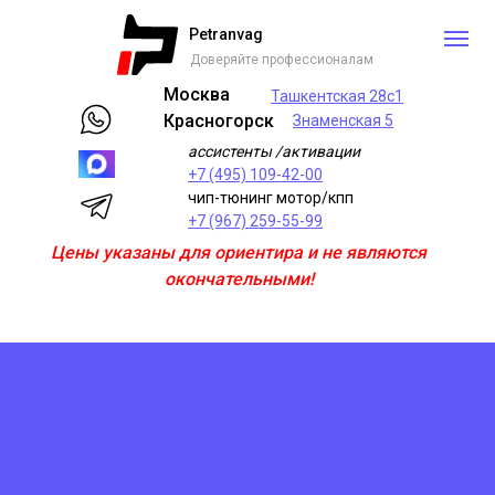
Petranvag
Доверяйте профессионалам
Москва
Ташкентская 28с1
Красногорск
Знаменская 5
ассистенты /активации
+7 (495) 109-42-00
чип-тюнинг мотор/кпп
+7 (967) 259-55-99
Цены указаны для ориентира и не являются
окончательными!