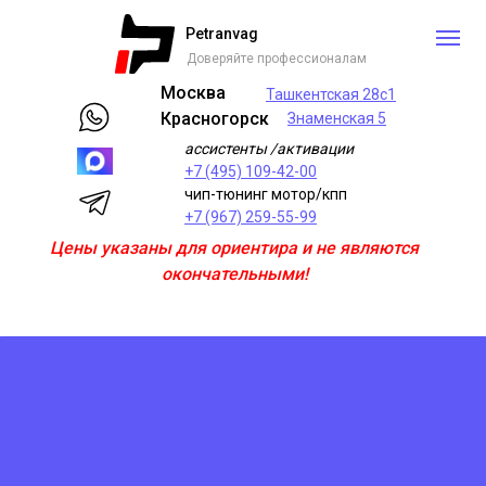
Petranvag
Доверяйте профессионалам
Москва
Ташкентская 28с1
Красногорск
Знаменская 5
ассистенты /активации
+7 (495) 109-42-00
чип-тюнинг мотор/кпп
+7 (967) 259-55-99
Цены указаны для ориентира и не являются
окончательными!