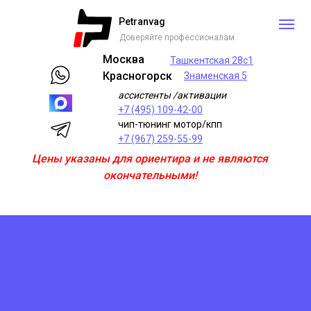
Petranvag
Доверяйте профессионалам
Москва
Ташкентская 28с1
Красногорск
Знаменская 5
ассистенты /активации
+7 (495) 109-42-00
чип-тюнинг мотор/кпп
+7 (967) 259-55-99
Цены указаны для ориентира и не являются
окончательными!