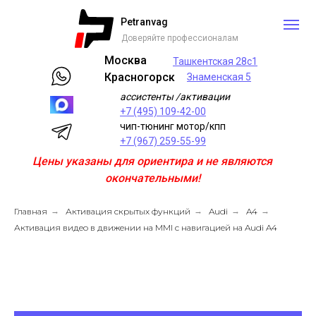
Petranvag
Доверяйте профессионалам
Москва
Ташкентская 28с1
Красногорск
Знаменская 5
ассистенты /активации
+7 (495) 109-42-00
чип-тюнинг мотор/кпп
+7 (967) 259-55-99
Цены указаны для ориентира и не являются
окончательными!
Главная
→
Активация скрытых функций
→
Audi
→
A4
→
Активация видео в движении на MMI с навигацией на Audi A4