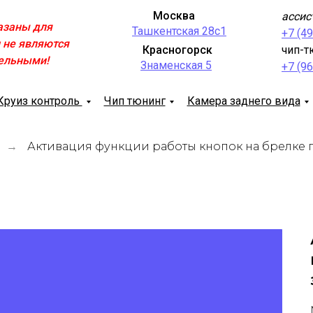
Москва
ассис
азаны для
Ташкентская 28с1
+7 (4
 не являются
Красногорск
чип-т
ельными!
Знаменская 5
+7 (9
Круиз контроль
Чип тюнинг
Камера заднего вида
Активация функции работы кнопок на брелке 
→