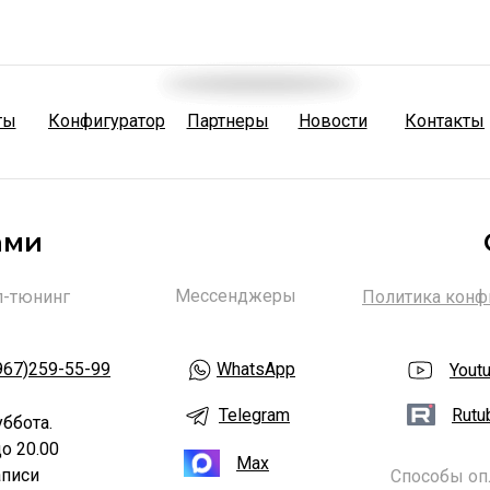
ты
Конфигуратор
Партнеры
Новости
Контакты
ами
Мессенджеры
п-тюнинг
Политика конф
967)259-55-99
WhatsApp
Yout
Telegram
Rutu
уббота.
о 20.00
Max
аписи
Способы оп