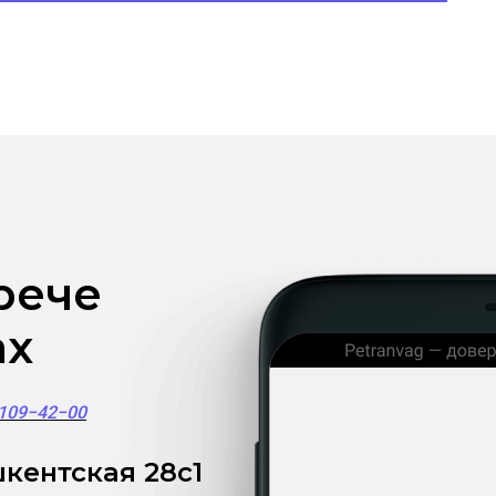
рече
ах
)109−42−00
кентская 28с1