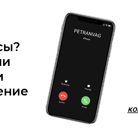
сы?
ми
и
ение
ко