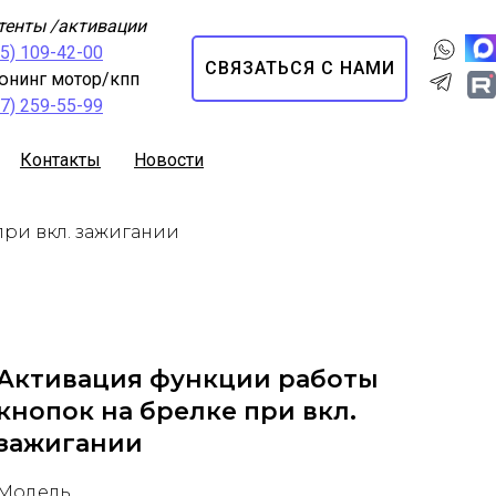
тенты /активации
95) 109-42-00
СВЯЗАТЬСЯ С НАМИ
юнинг мотор/кпп
67) 259-55-99
Контакты
Новости
при вкл. зажигании
Активация функции работы
кнопок на брелке при вкл.
зажигании
Модель